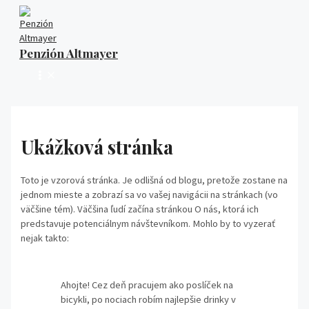
Preskočiť
na
obsah
Penzión Altmayer
MAIN
MENU
Ukážková stránka
Toto je vzorová stránka. Je odlišná od blogu, pretože zostane na
jednom mieste a zobrazí sa vo vašej navigácii na stránkach (vo
väčšine tém). Väčšina ľudí začína stránkou O nás, ktorá ich
predstavuje potenciálnym návštevníkom. Mohlo by to vyzerať
nejak takto:
Ahojte! Cez deň pracujem ako poslíček na
bicykli, po nociach robím najlepšie drinky v